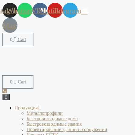
stagram
Whatsapp
Vk
Youtube
Telegram
Max
Cart
Cart
Продукция
Металлопрофили
Быстровозводимые дома
Быстровозводимые здания
Проектирование зданий и сооружений
Каркасы ЛСТК