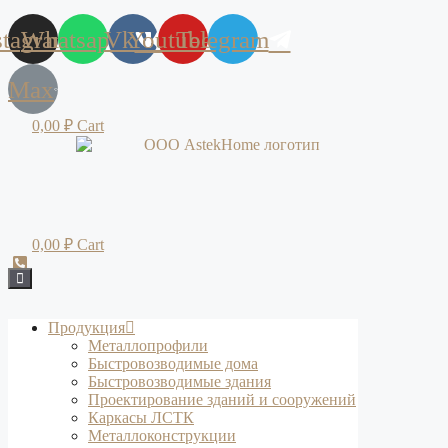
stagram
Whatsapp
Vk
Youtube
Telegram
Max
0,00
₽
Cart
0,00
₽
Cart
Продукция
Металлопрофили
Быстровозводимые дома
Быстровозводимые здания
Проектирование зданий и сооружений
Каркасы ЛСТК
Металлоконструкции