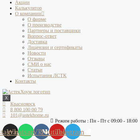
Акции
Калькулятор
О компании
О фирме
О производстве
Партнеры и поставщики
Вопрос-ответ
Доставка
Лицензии и сертификаты
Новости
Отзывы
СМИ о нас
Статьи
Испытания ЛСТК
Контакты
X
Красноярск
8 800 100 00 79
101@astekhome.ru
Режим работы : Пн - Пт с 09:00 - 18:00
stagram
Whatsapp
Vk
Youtube
Telegram