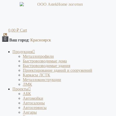
Перейти
к
содержимому
0,00
₽
Cart
Ваш город:
Ваш город:
Красноярск
Красноярск
Продукция
Металлопрофили
Быстровозводимые дома
Быстровозводимые здания
Проектирование зданий и сооружений
Каркасы ЛСТК
Металлоконструкции
ЛМК
Проекты
АБК
Автомойки
Автосалоны
Автосервисы
Ангары