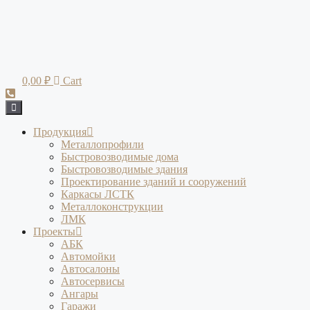
Перейти
к
содержимому
0,00
₽
Cart
Продукция
Металлопрофили
Быстровозводимые дома
Быстровозводимые здания
Проектирование зданий и сооружений
Каркасы ЛСТК
Металлоконструкции
ЛМК
Проекты
АБК
Автомойки
Автосалоны
Автосервисы
Ангары
Гаражи